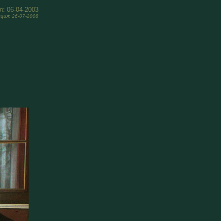
: 06-
0
4-200
3
кция:
26-07-2008