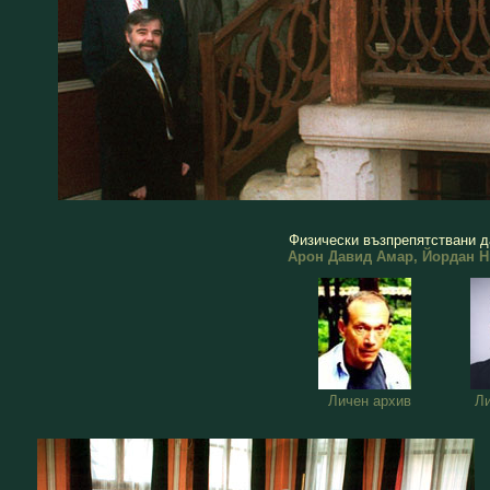
Физически възпрепятствани да
Арон Давид Амар,
Йордан Н
Личен архив
Ли