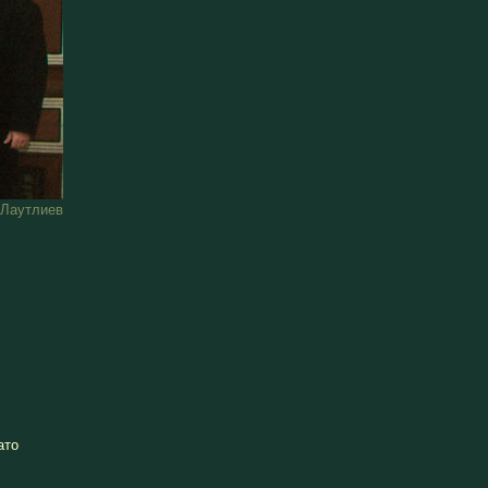
Лаутлиев
ато