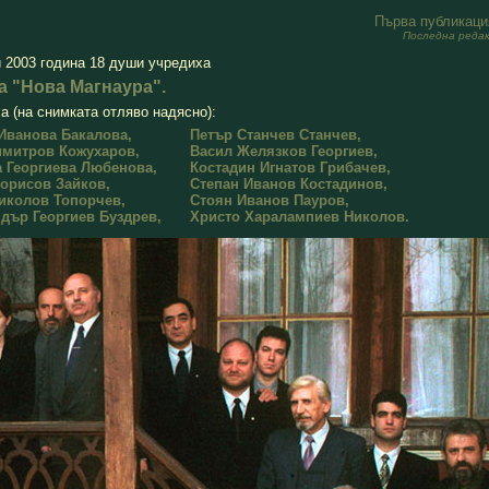
Първа публикация
Последна реда
 2003 г
о
дина 18 души учредиха
а "Нова Магнаура".
а (на снимката отляво надясно):
Иванова Бакалова,
Петър Станчев Станчев,
имитров Кожухаров,
Васил Желязков Георгиев,
 Георгиева Любенова,
Костадин Игнатов Грибачев,
орисов Зайков,
Степан Иванов Костадинов,
иколов Топорчев,
Стоян Иванов Пауров,
дър Георгиев Буздрев,
Христо Харалампиев Николов.