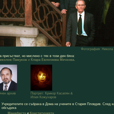
Фотография:
Никола 
 присъстват, но мислено с тях в този ден бяха:
иколов Памуков
и
Клара Евлогиева Мечкова
.
чен архив
Портрет: Крикор Касапян
&
Илия Кожухаров
Учредителите се събраха в Дома на учените в Стария Пловдив. След к
обсъдиха
Манифеста
и
Конституцията