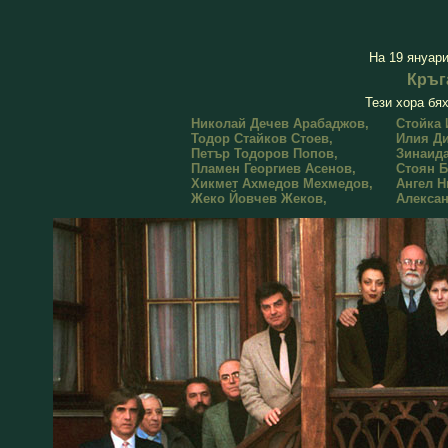
На 19 януари
Кръг
Тези хора бях
Николай Дечев Арабаджов,
Стойка 
Тодор Стайков Стоев,
Илия Д
Петър Тодоров Попов,
Зинаида
Пламен Георгиев Асенов,
Стоян Б
Хикмет Ахмедов Мехмедов,
Ангел Н
Жеко Йовчев Жеков,
Алексан